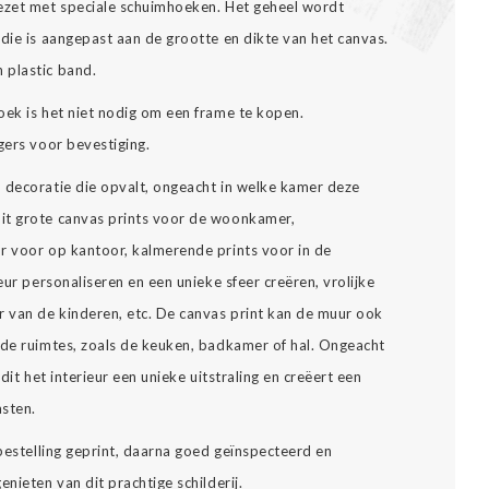
gezet met speciale schuimhoeken. Het geheel wordt
die is aangepast aan de grootte en dikte van het canvas.
 plastic band.
oek is het niet nodig om een frame te kopen.
gers voor bevestiging.
n decoratie die opvalt, ongeacht in welke kamer deze
it grote canvas prints voor de woonkamer,
r voor op kantoor, kalmerende prints voor in de
eur personaliseren en een unieke sfeer creëren, vrolijke
 van de kinderen, etc. De canvas print kan de muur ook
nde ruimtes, zoals de keuken, badkamer of hal. Ongeacht
dit het interieur een unieke uitstraling en creëert een
asten.
 bestelling geprint, daarna goed geïnspecteerd en
nieten van dit prachtige schilderij.