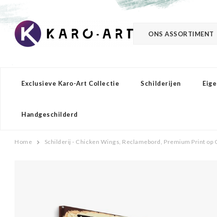
ONS ASSORTIMENT
Exclusieve Karo-Art Collectie
Schilderijen
Eige
Handgeschilderd
Home
Schilderij - Chicken Wings, Reclamebord, Premium Print op