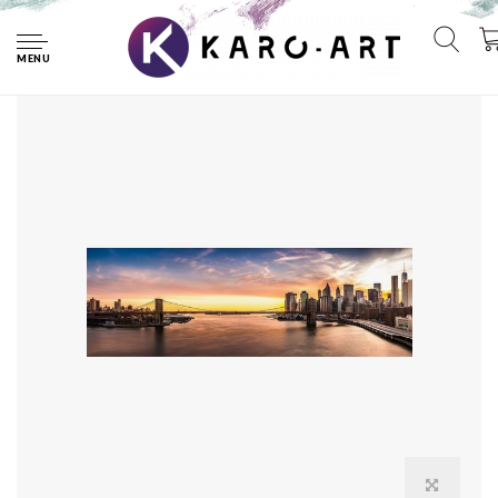
Home
Schilderij -Brooklyn Bridge, NYC, panorama, 2 maten
MENU