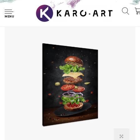
Home
Schilderij - Bouw je Hamburger, Premium Print op Canvas
MENU