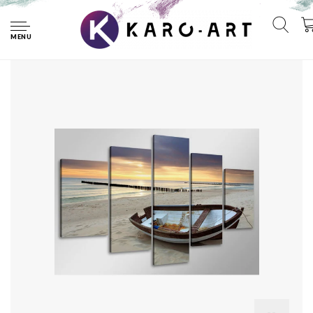
Home
Schilderij - Boot op het strand, 100x50 cm. 5 luik,
wanddecoratie
MENU