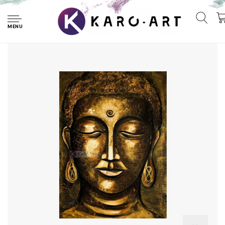
Home
Schilderij - Boeddha Verlichting (print op canvas) ,Geel Bruin
, 2 maten , Wanddecoratie, Premium Print
MENU