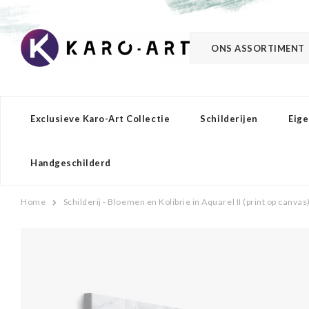
ONS ASSORTIMENT
Exclusieve Karo-Art Collectie
Schilderijen
Eige
Handgeschilderd
Home
Schilderij - Bloemen en Kolibrie in Aquarel II (print op canv