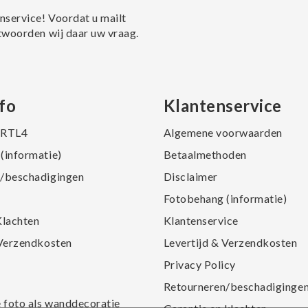
nservice! Voordat u mailt
twoorden wij daar uw vraag.
fo
Klantenservice
j RTL4
Algemene voorwaarden
(informatie)
Betaalmethoden
/beschadigingen
Disclaimer
Fotobehang (informatie)
Klachten
Klantenservice
 Verzendkosten
Levertijd & Verzendkosten
Privacy Policy
Retourneren/beschadiginge
e foto als wanddecoratie