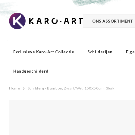
ONS ASSORTIMENT
Exclusieve Karo-Art Collectie
Schilderijen
Eige
Handgeschilderd
Home
Schilderij - Bamboe, Zwart/Wit, 150X50cm, 3luik