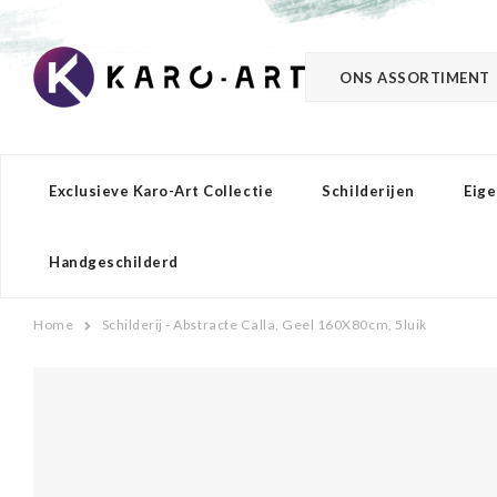
ONS ASSORTIMENT
Exclusieve Karo-Art Collectie
Schilderijen
Eige
Handgeschilderd
Home
Schilderij - Abstracte Calla, Geel 160X80cm, 5luik