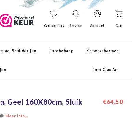
Wensenlijst
Service
Account
Cart
etaal Schilderijen
Fotobehang
Kamerschermen
ijen
Foto Glas Art
lla, Geel 160X80cm, 5luik
€64,50
uik
Meer info...