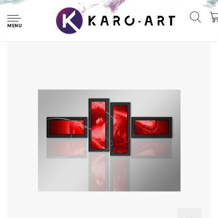
Home
Schilderij - Abstract rood in het kader, 4luik, 195x80cm,
wanddecoratie
MENU