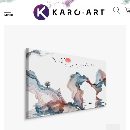
Home
Schilderij - Abstract Landschap , print op canvas, premium
print , Wanddecoratie
MENU