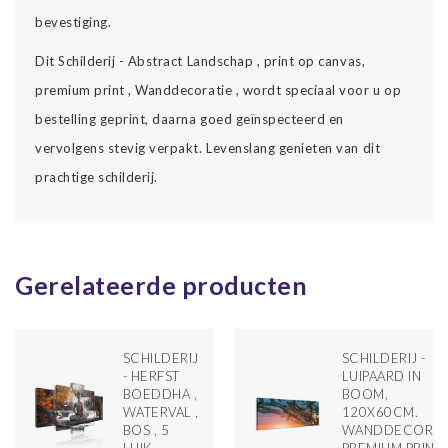
bevestiging.
Dit Schilderij - Abstract Landschap , print op canvas,
premium print , Wanddecoratie , wordt speciaal voor u op
bestelling geprint, daarna goed geïnspecteerd en
vervolgens stevig verpakt. Levenslang genieten van dit
prachtige schilderij.
Gerelateerde producten
SCHILDERIJ
SCHILDERIJ -
- HERFST
LUIPAARD IN
M ,
BOEDDHA ,
BOOM,
WATERVAL ,
120X60CM.
 ,
BOS , 5
WANDDECORATI
TIE
LUIK
PREMIUM PRINT