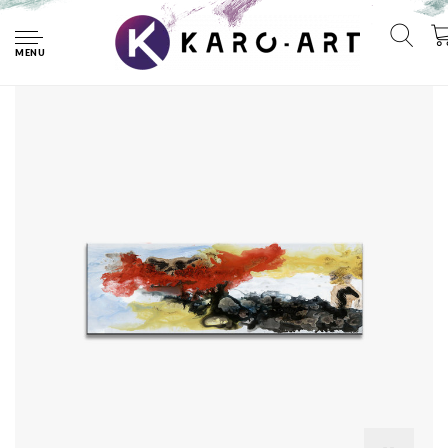
Home
Schilderij - Abstract in kleuren, 120x40cm. Incl haakjes om
op te hangen
MENU