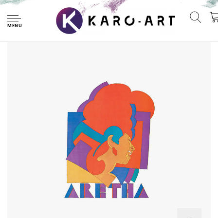
Home
Poster - Aretha Franklin, Kleurrijke poster uit 1968,
Premium Print, Professioneel Fotopapier
MENU