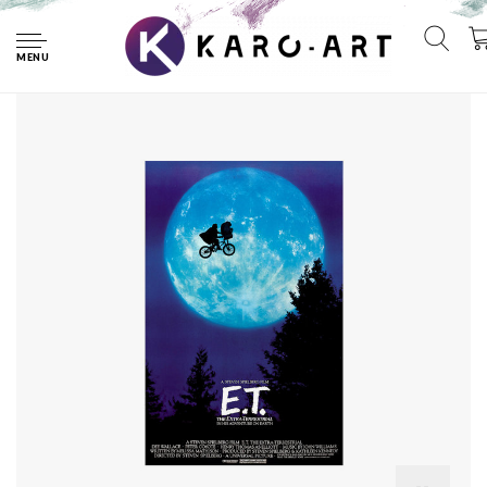
Home
Poster- ET, the Extra Terrestrial 1982, Originele Filmposter,
Premium Print, Professioneel Fotopapier
MENU