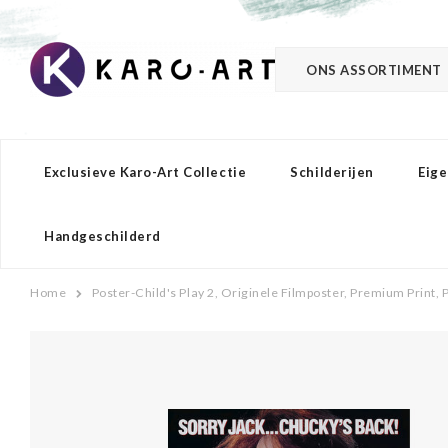
ONS ASSORTIMENT
Exclusieve Karo-Art Collectie
Schilderijen
Eige
Handgeschilderd
Home
Poster-Child's Play 2, Originele Filmposter, Premium Print,