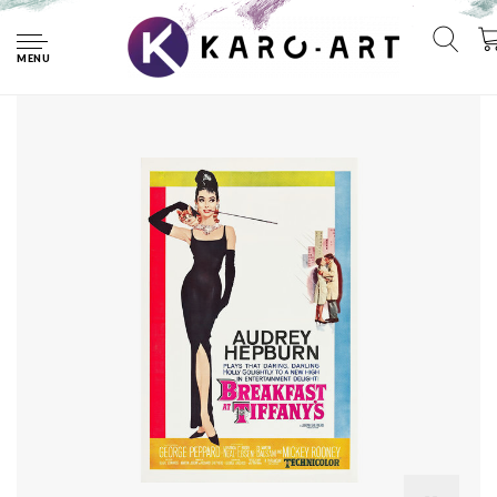
Home
Poster -Breakfast at Tiffany's, Premium Print, Professioneel
Fotopapier
MENU