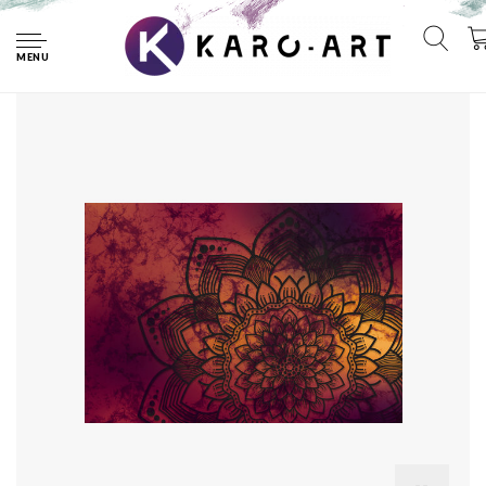
Home
Poster - Abstracte Mandala, Prachtige super scherpe print
op poster, verpakt in stevige kartonnen rolkoker
MENU