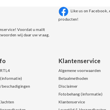
Like us on Facebook, 
producten!
nservice! Voordat u mailt
twoorden wij daar uw vraag.
fo
Klantenservice
j RTL4
Algemene voorwaarden
(informatie)
Betaalmethoden
/beschadigingen
Disclaimer
Fotobehang (informatie)
Klachten
Klantenservice
 Verzendkosten
Levertijd & Verzendkosten