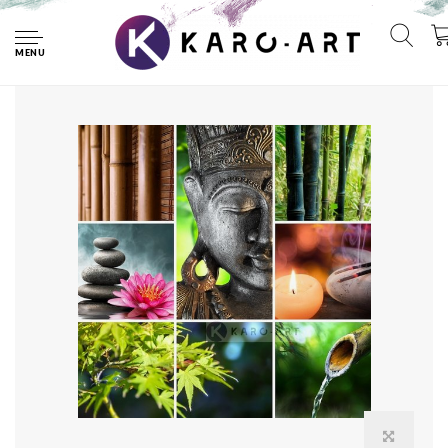
Home
Afbeelding op acrylglas - Boeddha collage
MENU