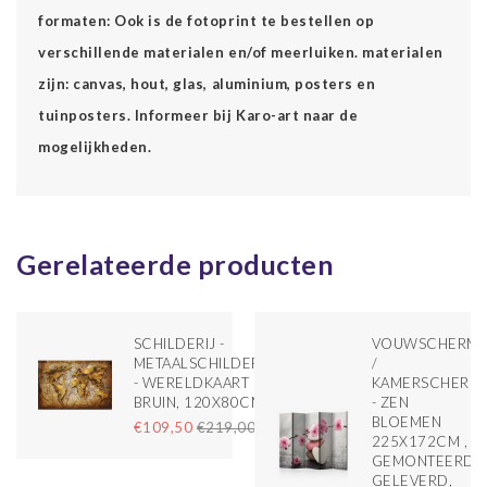
formaten: Ook is de fotoprint te bestellen op
verschillende materialen en/of meerluiken. materialen
zijn: canvas, hout, glas, aluminium, posters en
tuinposters. Informeer bij Karo-art naar de
mogelijkheden.
Gerelateerde producten
SCHILDERIJ -
VOUWSCHERM
 ,
METAALSCHILDERIJ
/
3
- WERELDKAART
KAMERSCHERM
BRUIN, 120X80CM
- ZEN
TIE
BLOEMEN
€109,50
€219,00
225X172CM ,
GEMONTEERD
GELEVERD,