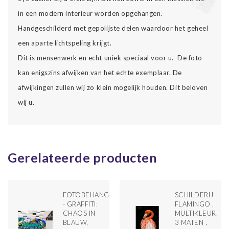
in een modern interieur worden opgehangen.
Handgeschilderd met gepolijste delen waardoor het geheel
een aparte lichtspeling krijgt.
Dit is mensenwerk en echt uniek speciaal voor u. De foto
kan enigszins afwijken van het echte exemplaar. De
afwijkingen zullen wij zo klein mogelijk houden. Dit beloven
wij u.
Gerelateerde producten
FOTOBEHANG
SCHILDERIJ -
LDERD
- GRAFFITI:
FLAMINGO ,
ETS
CHAOS IN
MULTIKLEUR,
BLAUW,
3 MATEN ,