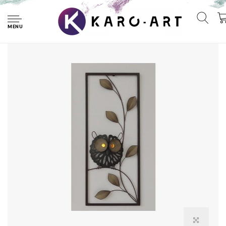
Home
Frame 3D art - Uil 25X60cm
MENU