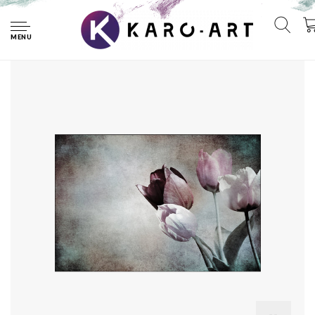
Home
Fotobehang - Vintage Tulpen, prachtig aan de wand, te koop
in 11 maten, incl behanglijm
MENU