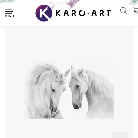
Home
Fotobehang - Twee Schimmels, Paarden, zwart/wit,
premium print, inclusief behanglijm
MENU