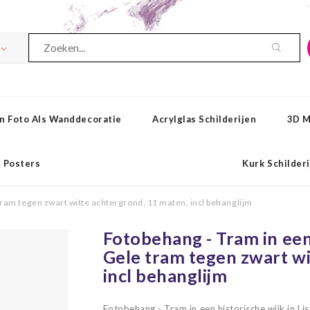
n Foto Als Wanddecoratie
Acrylglas Schilderijen
3D M
Posters
Kurk Schilder
 tram tegen zwart witte achtergrond, 11 maten, incl behanglijm
Fotobehang - Tram in een 
Gele tram tegen zwart wi
incl behanglijm
Fotobehang - Tram in een historische wijk in Li