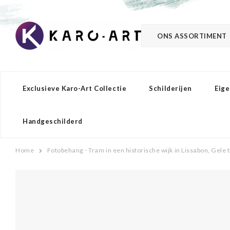
ONS ASSORTIMENT
Exclusieve Karo-Art Collectie
Schilderijen
Eige
Handgeschilderd
Home
Fotobehang - Tram in een historische wijk in Lissabon, Gele