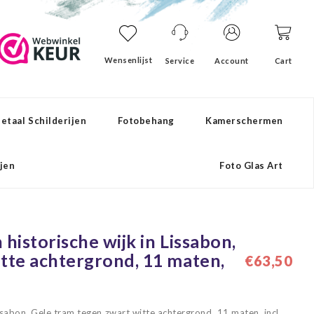
Wensenlijst
Service
Account
Cart
etaal Schilderijen
Fotobehang
Kamerschermen
ijen
Foto Glas Art
historische wijk in Lissabon,
tte achtergrond, 11 maten,
€63,50
ssabon, Gele tram tegen zwart witte achtergrond, 11 maten, incl