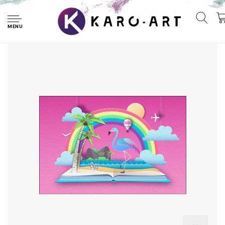
Home
Fotobehang - Succesvolle zomervakantie, Kinderkamer, te
koop in 11 maten, incl behanglijm
MENU