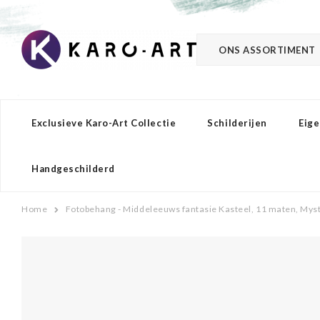
ONS ASSORTIMENT
Exclusieve Karo-Art Collectie
Schilderijen
Eige
Handgeschilderd
Home
Fotobehang - Middeleeuws fantasie Kasteel, 11 maten, Myste