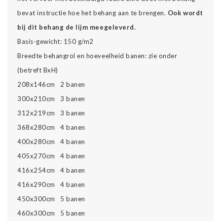
bevat instructie hoe het behang aan te brengen.
Ook wordt
bij dit behang de lijm meegeleverd.
Basis-gewicht: 150 g/m2
Breedte behangrol en hoeveelheid banen: zie onder
(betreft BxH)
208x146cm 2 banen
300x210cm 3 banen
312x219cm 3 banen
368x280cm 4 banen
400x280cm 4 banen
405x270cm 4 banen
416x254cm 4 banen
416x290cm 4 banen
450x300cm 5 banen
460x300cm 5 banen