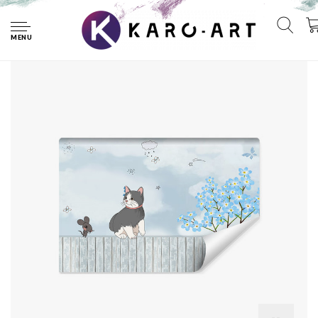
Home
Fotobehang - Kat op schutting, Kinderkamer, premium print,
inclusief behanglijm
MENU