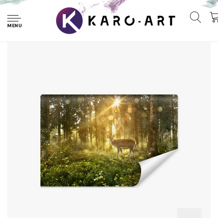
Home
Fotobehang - Hert in zonnig bos, premium print, inclusief
behanglijm
MENU