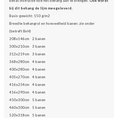
bevat instructie hoe het behang aan te brengen.
Ook wordt
bij dit behang de lijm meegeleverd.
Basis-gewicht: 150 g/m2
Breedte behangrol en hoeveelheid banen: zie onder
(betreft BxH)
208x146cm 2 banen
300x210cm 3 banen
312x219cm 3 banen
368x280cm 4 banen
400x280cm 4 banen
405x270cm 4 banen
416x254cm 4 banen
416x290cm 4 banen
450x300cm 5 banen
460x300cm 5 banen
520x318cm 5 banen