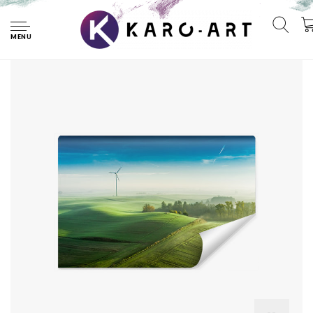
Home
Fotobehang - Groen landschap met windmolen, premium
print, inclusief behanglijm
MENU