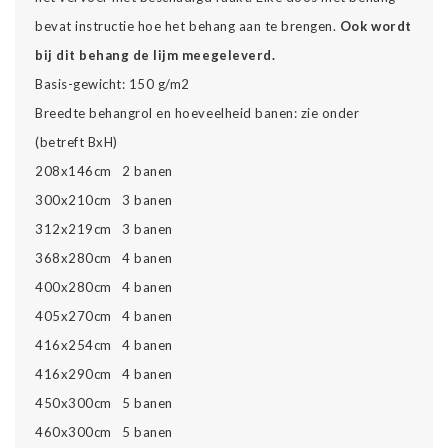
bevat instructie hoe het behang aan te brengen.
Ook wordt
bij dit behang de lijm meegeleverd.
Basis-gewicht: 150 g/m2
Breedte behangrol en hoeveelheid banen: zie onder
(betreft BxH)
208x146cm 2 banen
300x210cm 3 banen
312x219cm 3 banen
368x280cm 4 banen
400x280cm 4 banen
405x270cm 4 banen
416x254cm 4 banen
416x290cm 4 banen
450x300cm 5 banen
460x300cm 5 banen