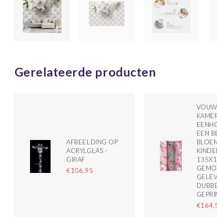
Gerelateerde producten
VOUW
KAMER
EENH
EEN B
AFBEELDING OP
BLOE
ACRYLGLAS -
KIND
GIRAF
135X
GEMO
€106,95
GELEV
DUBBE
GEPRI
€164,