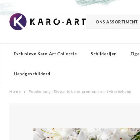
ONS ASSORTIMENT
Exclusieve Karo-Art Collectie
Schilderijen
Eige
Handgeschilderd
Home
Fotobehang - Elegante Lelie, premium print vliesbehang