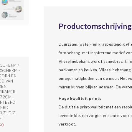
Productomschrijving
Duurzaam, water- en krasbestendig
vl
fotobehang met inspirerend motief vorm
Vlieselinebehang wordt aangebracht met
SCHERM /
badkamer en keuken. Vlieselinebehang, 
SCHERM -
OORN EN
onregelmatigheden van de muur. Het vo
ED VAN
MEN,
muren kunnen blijven ademen. De waterv
ERKAMER
172CM,
Hoge kwaliteit prints
NTEERD
De digitale printkwaliteit met een reso
ERD,
LZIJDIG
levende kleuren zorgen er samen voor da
NT
vergroot.
50