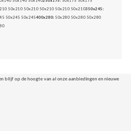
0x140 50x140 50x140
250x175:
50x175 50x175
210 50x210 50x210 50x210 50x210 50x210
350x245:
45 50x245 50x245
400x280:
50x280 50x280 50x280
80
en blijf op de hoogte van al onze aanbiedingen en nieuwe