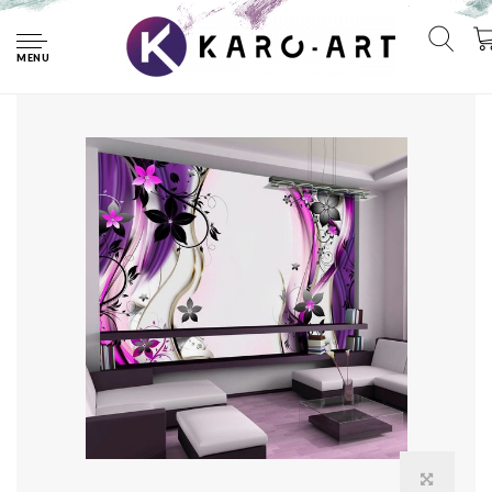
Home
Fotobehang - Bloeiend genot
MENU