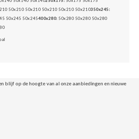
0x140 50x140 50x140
250x175:
50x175 50x175
210 50x210 50x210 50x210 50x210 50x210
350x245:
45 50x245 50x245
400x280:
50x280 50x280 50x280
80
bal
en blijf op de hoogte van al onze aanbiedingen en nieuwe