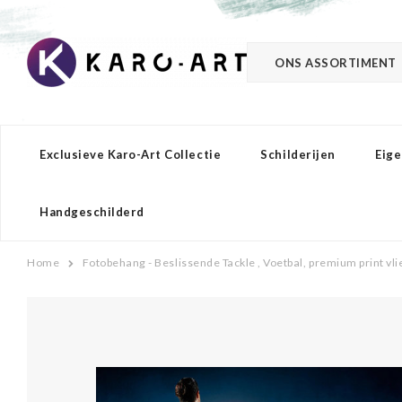
ONS ASSORTIMENT
Exclusieve Karo-Art Collectie
Schilderijen
Eige
Handgeschilderd
Home
Fotobehang - Beslissende Tackle , Voetbal, premium print vl