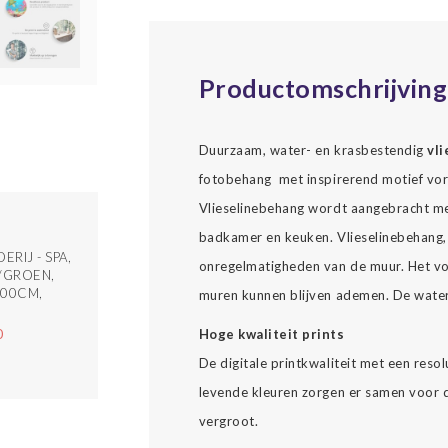
Productomschrijving
Duurzaam, water- en krasbestendig
vl
fotobehang met inspirerend motief vorm
Vlieselinebehang wordt aangebracht met
badkamer en keuken. Vlieselinebehang, 
ERIJ - SPA,
onregelmatigheden van de muur. Het vo
/GROEN,
100CM,
muren kunnen blijven ademen. De waterv
Hoge kwaliteit prints
0
De digitale printkwaliteit met een reso
levende kleuren zorgen er samen voor da
vergroot.