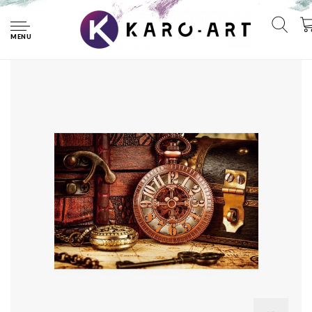
Home
Foto Glas Art - Vintage uurwerk, 120x80cm, bruin/brons,
prachtig voor in woon en of slaapkamer, inclusief ophang materiaal
MENU