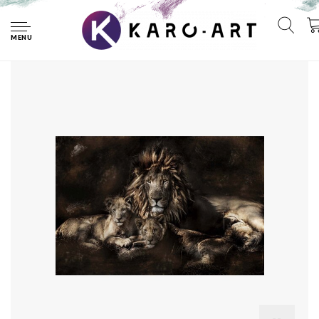
Home
Foto Glas Art -Leeuw met zijn welpen, 80x120cm, prachtig
voor in de woon en of slaapkamer, inclusief ophang materiaal
MENU