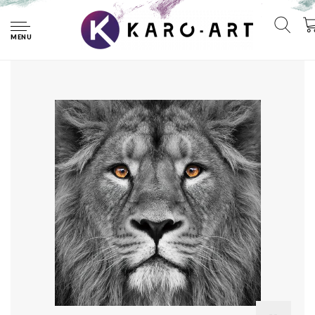
Home
Foto Glas Art - Leeuw in close up, 80x80cm, prachtig voor in
woonkamer en slaapkamer, wanddecoratie zwart/wit
MENU