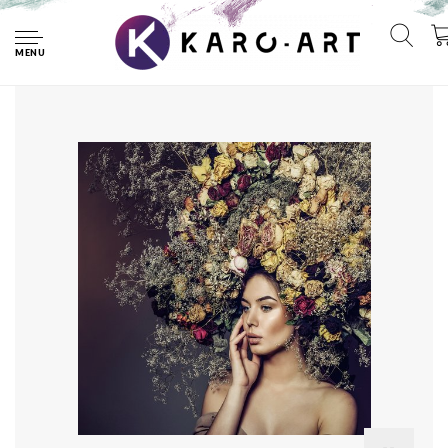
Home
Foto Glas Art - Glasschilderij Vrouw met Bloemen in het
haar, 80x80cm. prachtig voor in woonkamer en slaapkamer
MENU