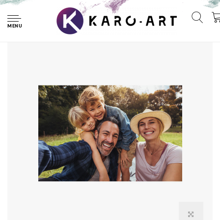
Home
Eigen foto op canvas
MENU