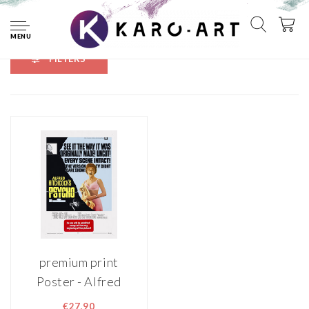
Home
Merken
premium print
MENU
FILTERS
premium print
Poster - Alfred
Hitchcock's
€27,90