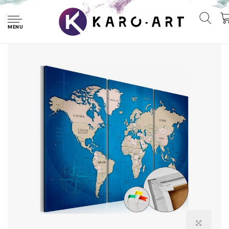
Home
Afbeelding op kurk - Ink Journey , Wereldkaart, Blauw, 3luik
MENU