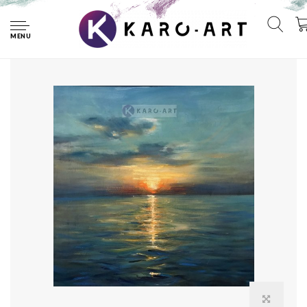
Home
Afbeelding op acrylglas - Zonsondergang
MENU