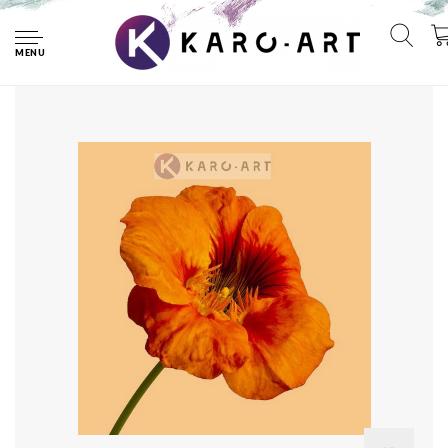
Home
Afbeelding op acrylglas - Oranje klaproos op gele
achtergrond , 3 maten , premium print
MENU