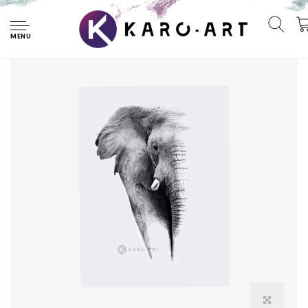
Home
Afbeelding op acrylglas - Olifant op witte achtergrond
MENU