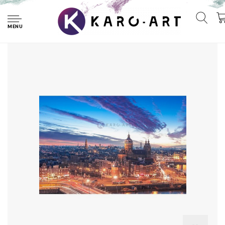
Home
Afbeelding op acrylglas - Nacht skyline centrum van
Amsterdam
MENU