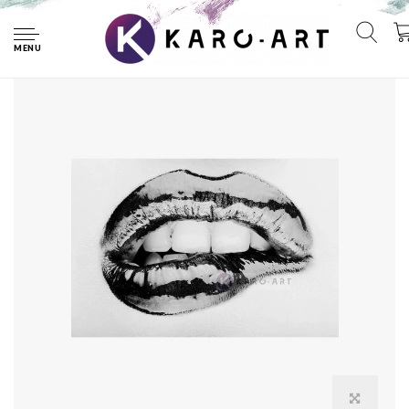
Home
Afbeelding op acrylglas - Metallic lippen , zwart/wit
MENU