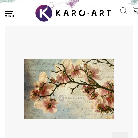
Home
Afbeelding op acrylglas - Magnolia boomtak met een
verouderd papieren effect en een oud handschrift
MENU