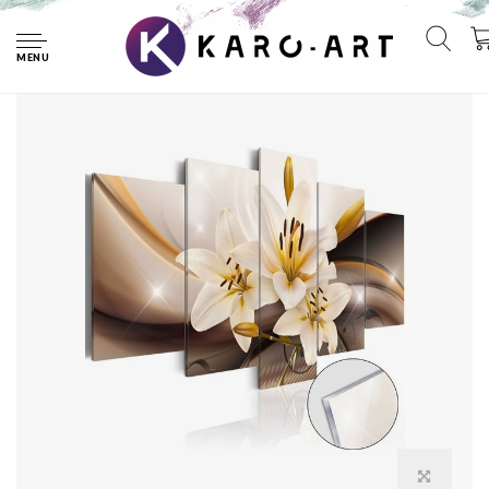
Home
Afbeelding op acrylglas - Lelie, Bruin/Geel, 5luik
MENU