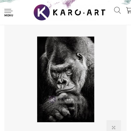
Home
Afbeelding op acrylglas - Gorilla
MENU