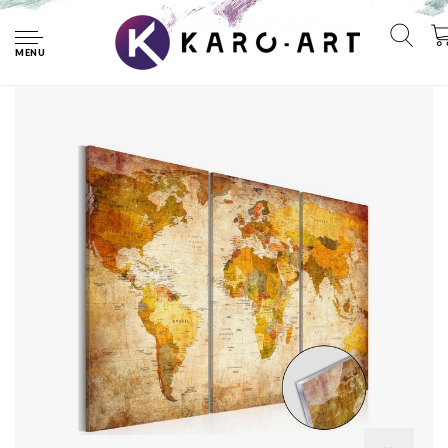
Home
Afbeelding op acrylglas - Antieke reizen, wereldkaart, Bruin,
3luik
MENU