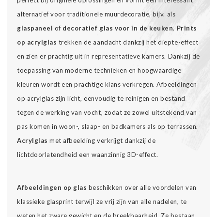
perfect bij originele oplossingen en vormt een interessant
alternatief voor traditionele muurdecoratie, bijv. als
glaspaneel
of
decoratief glas voor in de keuken
.
Prints
op acrylglas
trekken de aandacht dankzij het diepte-effect
en zien er prachtig uit in representatieve kamers. Dankzij de
toepassing van moderne technieken en hoogwaardige
kleuren wordt een prachtige klans verkregen. Afbeeldingen
op acrylglas zijn licht, eenvoudig te reinigen en bestand
tegen de werking van vocht, zodat ze zowel uitstekend van
pas komen in woon-, slaap- en badkamers als op terrassen.
Acrylglas
met afbeelding verkrijgt dankzij de
lichtdoorlatendheid een waanzinnig 3D-effect.
Afbeeldingen op glas
beschikken over alle voordelen van
klassieke glasprint terwijl ze vrij zijn van alle nadelen, te
weten het zware gewicht en de breekbaarheid. Ze bestaan