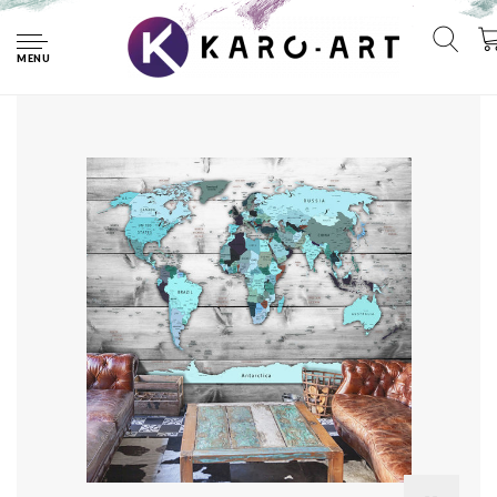
Home
Zelfklevend fotobehang - Wereldkaart Blauwe Continenten,
Premium print
MENU