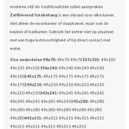
moderne stijl als traditionalisten zullen aanspreken.
Zelfklevend fotobehang
is een sieraad voor elke kamer,
niet alleen de woonkamer of slaapkamer, maar ook de
keuken of badkamer. Gebruik het echter niet op plaatsen
met een hoge luchtvochtigheid of bij direct contact met
water.
Size onderdelen:
98x70:
49x70 49x70
147x105:
49x105
49x105 49x105
196x140:
49x140 49x140 49x140
49x140
245x175:
49x175 49x175 49x175 49x175
49x175
294x210:
49x210 49x210 49x210 49x210
49x210 49x210
343x245:
49x245 49x245 49x245
49x245 49x245 49x245 49x245
392x280:
49x280
49x280 49x280 49x280 49x280 49x280 49x280
49x280
441x315:
49x315 49x315 49x315 49x315
49x315 49x315 49x315 49x315 49x315