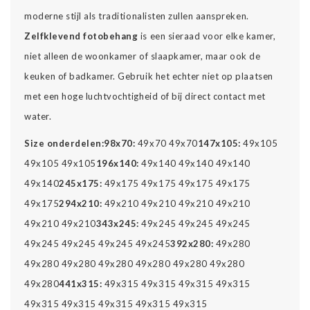
moderne stijl als traditionalisten zullen aanspreken.
Zelfklevend fotobehang
is een sieraad voor elke kamer,
niet alleen de woonkamer of slaapkamer, maar ook de
keuken of badkamer. Gebruik het echter niet op plaatsen
met een hoge luchtvochtigheid of bij direct contact met
water.
Size onderdelen:
98x70:
49x70 49x70
147x105:
49x105
49x105 49x105
196x140:
49x140 49x140 49x140
49x140
245x175:
49x175 49x175 49x175 49x175
49x175
294x210:
49x210 49x210 49x210 49x210
49x210 49x210
343x245:
49x245 49x245 49x245
49x245 49x245 49x245 49x245
392x280:
49x280
49x280 49x280 49x280 49x280 49x280 49x280
49x280
441x315:
49x315 49x315 49x315 49x315
49x315 49x315 49x315 49x315 49x315