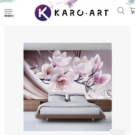
Home
Zelfklevend fotobehang - Ontmoeting met Magnolia's ,
Premium Print
MENU