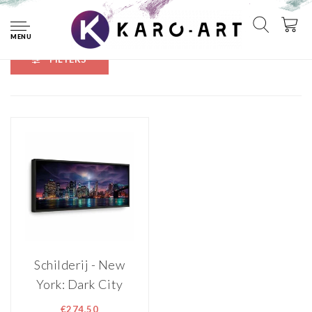
Home
Tags
panorama
MENU
FILTERS
Schilderij - New
York: Dark City
€274,50