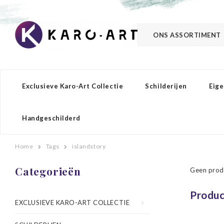
ONS ASSORTIMENT
Exclusieve Karo-Art Collectie
Schilderijen
Eige
Handgeschilderd
Home
Tags
islandstory
Categorieën
Geen prod
Produc
EXCLUSIEVE KARO-ART COLLECTIE